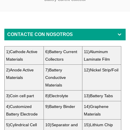
CONTACTE CON NOSOTROS
1)Cathode Active
6)Battery Current
11)Aluminum
Material
s
Collec
tors
La
minate Film
2)Anode Active
7)Battery
12)Nickel Strip
/Foil
Materia
ls
Conductive
Materials
3)Coin
cell part
8)
El
e
ctrolyt
e
13)Battery T
abs
4)Custom
ized
9)Battery B
inder
14)Graphene
Battery Electrode
M
aterials
5)Cylindric
al Cell
10)Separator a
nd
15)Lithium C
hip