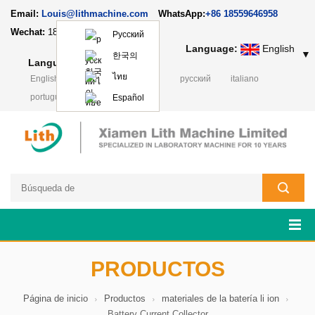
Email:
Louis@lithmachine.com
WhatsApp:
+86 18559646958
Wechat:
18659217588
Русский
Language:
English
▼
한국의
Language:
English
▼
ไทย
English
français
Deutsch
русский
italiano
português
日本語
Polski
Español
PRODUCTOS
Página de inicio
Productos
materiales de la batería li ion
Battery Current Collector