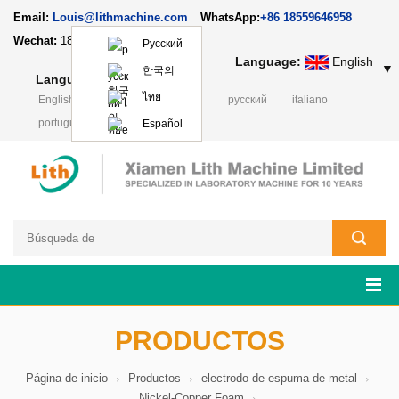
Email:
Louis@lithmachine.com
WhatsApp:
+86 18559646958
Wechat:
18659217588
Русский
Language:
English
▼
한국의
Language:
English
▼
ไทย
English
français
Deutsch
русский
italiano
português
日本語
Polski
Español
PRODUCTOS
Página de inicio
Productos
electrodo de espuma de metal
Nickel-Copper Foam