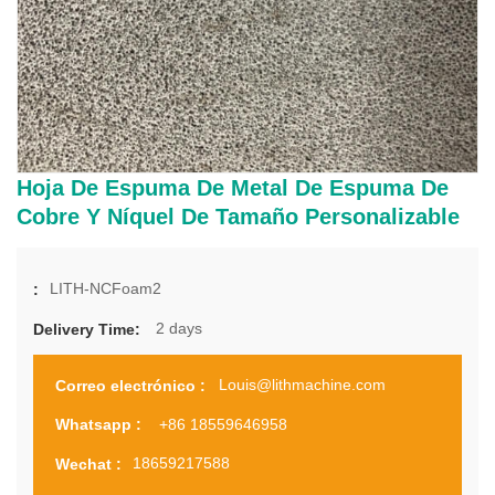
Hoja De Espuma De Metal De Espuma De
Cobre Y Níquel De Tamaño Personalizable
LITH-NCFoam2
:
2 days
Delivery Time:
Louis@lithmachine.com
Correo electrónico :
+86 18559646958
Whatsapp :
18659217588
Wechat :