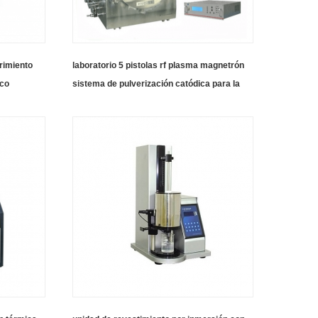
rimiento
laboratorio 5 pistolas rf plasma magnetrón
ico
sistema de pulverización catódica para la
iniciativa (mgi) investigación de película
delgada