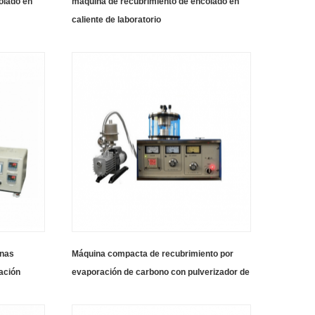
olado en
máquina de recubrimiento de encolado en
caliente de laboratorio
onas
Máquina compacta de recubrimiento por
ración
evaporación de carbono con pulverizador de
plasma dos en uno