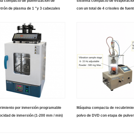
a compacto de pulverización de
sistema compacto de evaporació
rón de plasma de 1 "y 3 cabezales
con un total de 4 crisoles de fuen
elícula delgada no metálica
evaporación
rimiento por inmersión programable
Máquina compacta de recubrimie
ocidad de inmersión (1-200 mm / min)
polvo de DVD con etapa de pulver
rno de secado hasta 100 c
vibración de magnetrón de CC pa
laboratorio