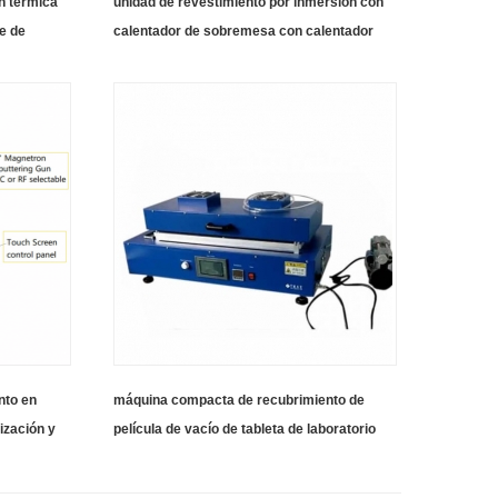
n térmica
unidad de revestimiento por inmersión con
te de
calentador de sobremesa con calentador
infrarrojo control digital de laboratorio
programable
nto en
máquina compacta de recubrimiento de
ización y
película de vacío de tableta de laboratorio
ra
para recubrimiento de electrodos de batería