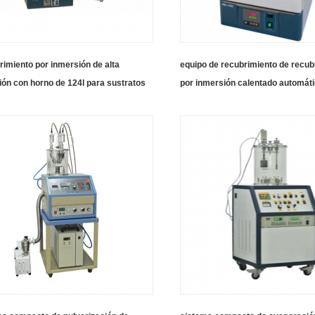
imiento por inmersión de alta
equipo de recubrimiento de recub
ión con horno de 124l para sustratos
por inmersión calentado automát
s de hasta 16 "x 9"
programable