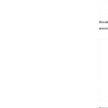
Recubr
precis
grande