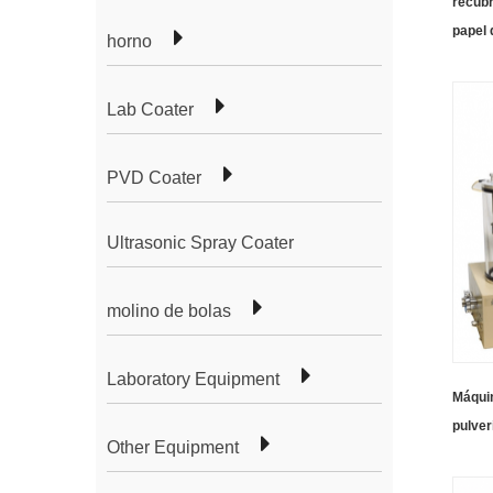
recubr
papel 
horno
Lab Coater
PVD Coater
Ultrasonic Spray Coater
molino de bolas
Laboratory Equipment
Máqui
pulver
Other Equipment
integr