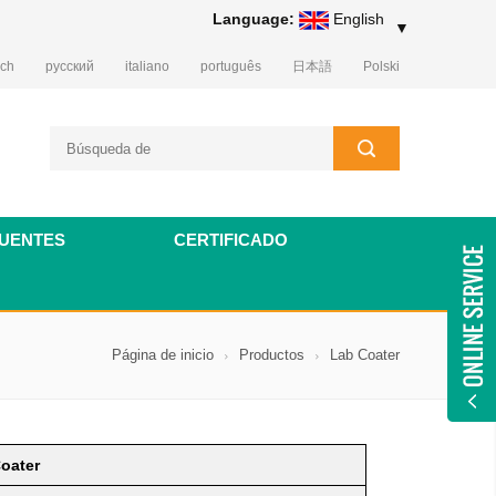
Language:
English
▼
sch
русский
italiano
português
日本語
Polski
UENTES
CERTIFICADO
Página de inicio
Productos
Lab Coater
Coater