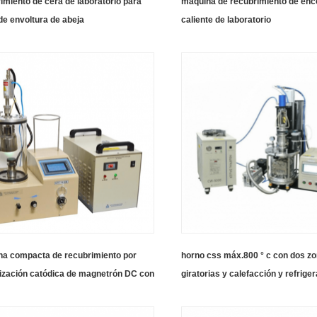
imiento de cera de laboratorio para
máquina de recubrimiento de enc
de envoltura de abeja
caliente de laboratorio
na compacta de recubrimiento por
horno css máx.800 ° c con dos z
ización catódica de magnetrón DC con
giratorias y calefacción y refrige
ación PLC