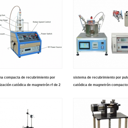
na compacta de recubrimiento por
sistema de recubrimiento por pul
ización catódica de magnetrón rf de 2
catódica de magnetrón compacto
as para películas delgadas no
fuentes duales de 2 "
icas