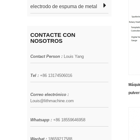
electrodo de espuma de metal
CONTACTE CON
NOSOTROS
Contact Person :
Louis Yang
Tel :
+86 13174506016
Máqui
pulver
Correo electrónico :
Louis@lithmachine.com
pulgad
metál
Whatsapp :
+86 18559646958
Wechat :
18659217588