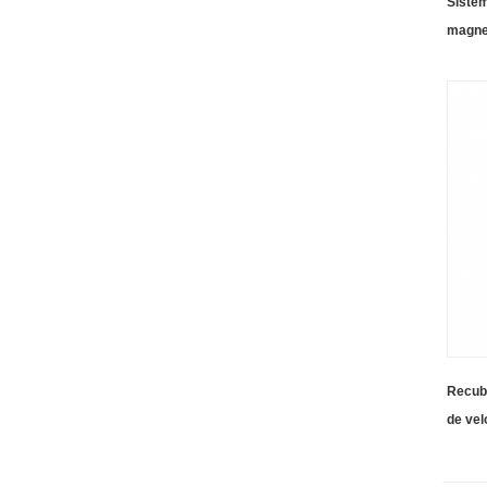
Sistem
magnet
para p
Recub
de vel
con ho