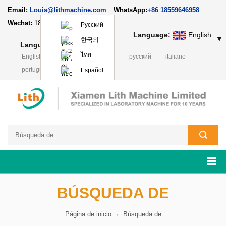
Email:
Louis@lithmachine.com
WhatsApp:
+86 18559646958
Wechat:
18659217588
Русский
Language:
English
▼
한국의
Language:
English
▼
ไทย
English
français
Deutsch
русский
italiano
português
日本語
Polski
Español
BÚSQUEDA DE
Página de inicio
Búsqueda de