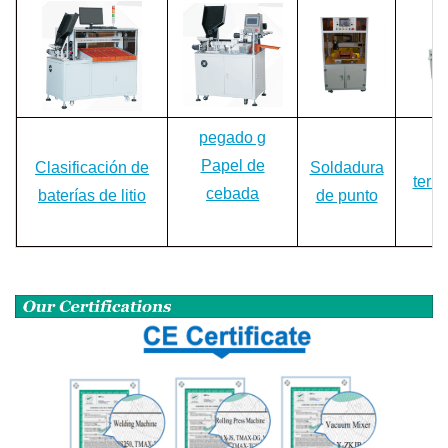
pegado
g
E
Papel de
Clasificación de
Soldadura
termo
cebada
baterías de litio
de punto