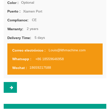
Optional
Color :
Xiamen Port
Puerto :
CE
Compliance:
2 years
Warranty:
5 days
Delivery Time:
Louis@lithmachine.com
Correo electrónico :
+86 18559646958
Whatsapp :
18659217588
Wechat :